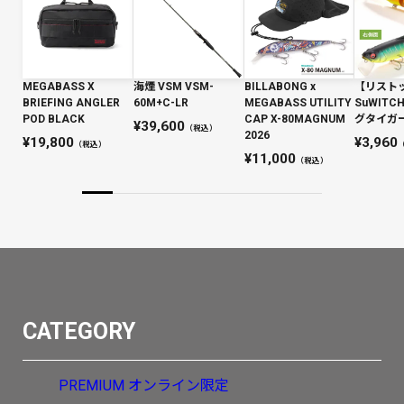
MEGABASS X
海煙 VSM VSM-
BILLABONG x
【リスト
BRIEFING ANGLER
60M+C-LR
MEGABASS UTILITY
SuWIT
POD BLACK
CAP X-80MAGNUM
グタイガー 
39,600
（税込）
2026
19,800
3,960
（税込）
11,000
（税込）
CATEGORY
PREMIUM
オンライン限定