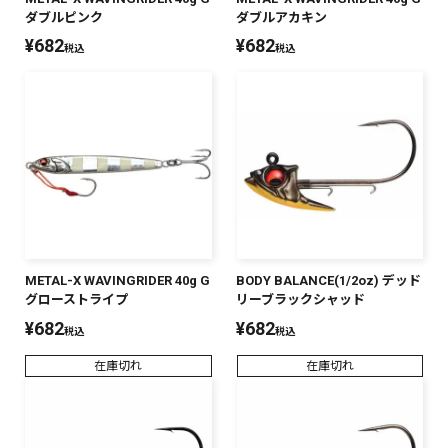
ダブルピンク
ダブルアカキン
PREMIUM
¥
682
¥
682
税込
税込
PREMIUM
［ オンライン限定 ］
全て
新作
2026
NEW PRODUCTS
全て
METAL-X WAVINGRIDER 40g G
BODY BALANCE(1/2oz) デッド
グローストライプ
リーブラックシャッド
¥
682
¥
682
税込
税込
リセット
この内容で検索する
在庫切れ
在庫切れ