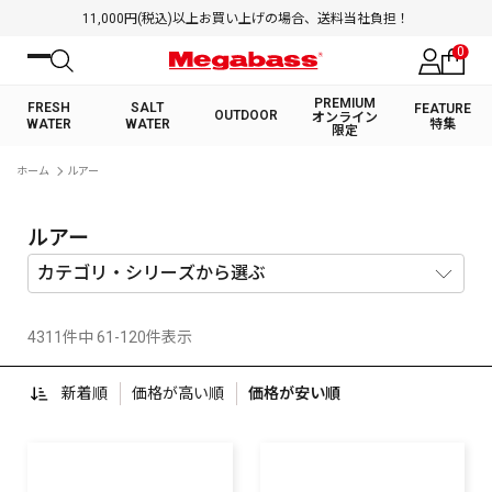
11,000円(税込)以上お買い上げの場合、送料当社負担！
0
PREMIUM
FRESH
SALT
FEATURE
OUTDOOR
オンライン
WATER
WATER
特集
限定
絞り込み検索
ホーム
ルアー
FRESH WATER TOP
SALT WATER TOP
BASS ROD
SALTWATER ROD
BASS LURE
TROUT ROD
SALTWATER LURE
TROUT LURE
キーワード
ルアー
4311件中 61-120件表示
カテゴリ
新着順
価格が高い順
価格が安い順
PREMIUM オンライン限定
FRESH WATER