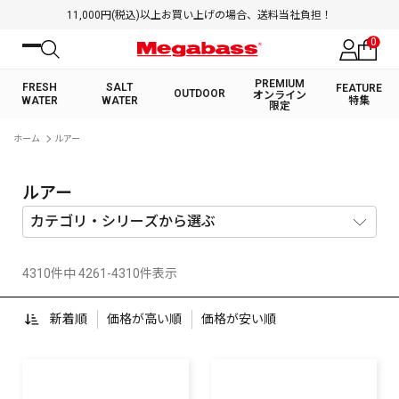
11,000円(税込)以上お買い上げの場合、送料当社負担！
0
PREMIUM
FRESH
SALT
FEATURE
OUTDOOR
オンライン
WATER
WATER
特集
限定
絞り込み検索
ホーム
ルアー
FRESH WATER TOP
SALT WATER TOP
BASS ROD
SALTWATER ROD
BASS LURE
TROUT ROD
SALTWATER LURE
TROUT LURE
キーワード
ルアー
4310件中 4261-4310件表示
カテゴリ
新着順
価格が高い順
価格が安い順
PREMIUM オンライン限定
FRESH WATER