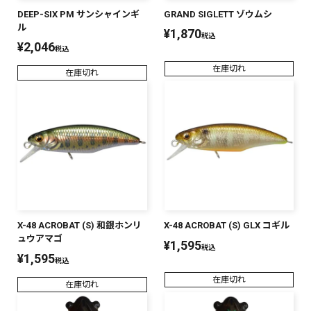
DEEP-SIX PM サンシャインギ
GRAND SIGLETT ゾウムシ
PREMIUM
ル
¥
1,870
税込
PREMIUM
¥
2,046
［ オンライン限定 ］
税込
全て
在庫切れ
在庫切れ
新作
2026
NEW PRODUCTS
全て
X-48 ACROBAT (S) 和銀ホンリ
X-48 ACROBAT (S) GLX コギル
ュウアマゴ
¥
1,595
税込
リセット
この内容で検索する
¥
1,595
税込
在庫切れ
在庫切れ