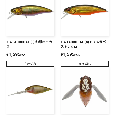
SALT WATER
OUTDOOR
X-48 ACROBAT (F) 和銀オイカ
X-48 ACROBAT (S) GG メガバ
価格
～
¥
¥
ワ
スキンクロ
¥
1,595
¥
1,595
税込
税込
在庫切れ
在庫切れ
在庫あり
在庫
全て